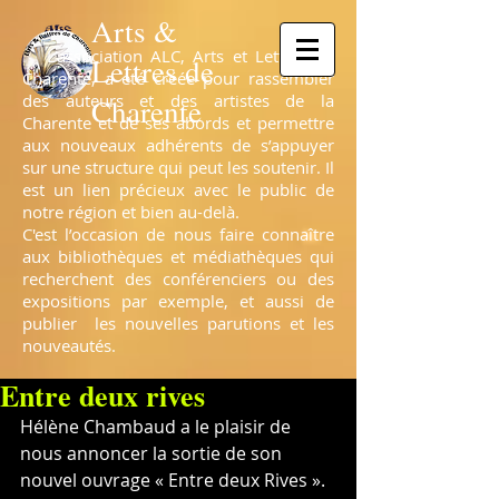
Arts &
L’association ALC, Arts et Lettres de
Lettres de
Charente, a été créée pour rassembler
des auteurs et des artistes de la
Charente
Charente et de ses abords et permettre
aux nouveaux adhérents de s’appuyer
sur une structure qui peut les soutenir. Il
est un lien précieux avec le public de
notre région et bien au-delà.
C'est l’occasion de nous faire connaître
aux bibliothèques et médiathèques qui
recherchent des conférenciers ou des
expositions par exemple, et aussi de
publier les nouvelles parutions et les
nouveautés.
Entre deux rives
Hélène Chambaud a le plaisir de 
nous annoncer la sortie de son 
nouvel ouvrage « Entre deux Rives ». 