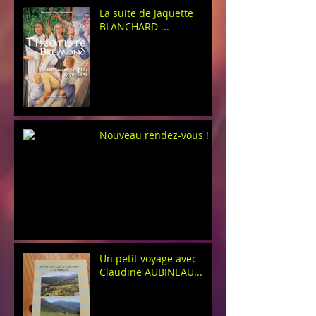
La suite de Jaquette
BLANCHARD ...
Nouveau rendez-vous !
Un petit voyage avec
Claudine AUBINEAU...