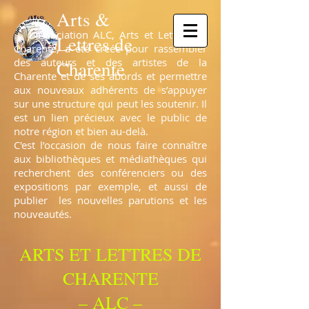
Arts &
L’association ALC, Arts et Lettres de
Lettres de
Charente, a été créée pour rassembler
des auteurs et des artistes de la
Charente
Charente et de ses abords et permettre
aux nouveaux adhérents de s’appuyer
sur une structure qui peut les soutenir. Il
est un lien précieux avec le public de
notre région et bien au-delà.
C'est l’occasion de nous faire connaître
aux bibliothèques et médiathèques qui
recherchent des conférenciers ou des
expositions par exemple, et aussi de
publier les nouvelles parutions et les
nouveautés.
ARTS ET LETTRES DE
CHARENTE
– ALC –