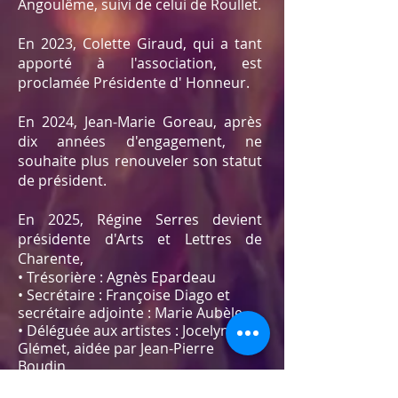
Angoulême, suivi de celui de Roullet.
En 2023, Colette Giraud, qui a tant
apporté à l'association, est
proclamée Présidente d' Honneur.
En 2024, Jean-Marie Goreau, après
dix années d'engagement, ne
souhaite plus renouveler son statut
de président.
En 2025, Régine Serres devient
présidente d'Arts et Lettres de
Charente,
• Trésorière : Agnès Epardeau
• Secrétaire : Françoise Diago et
secrétaire adjointe : Marie Aubèle
• Déléguée aux artistes : Jocelyne
Glémet, aidée par Jean-Pierre
Boudin
• Déléguée aux auteurs : Marie-José