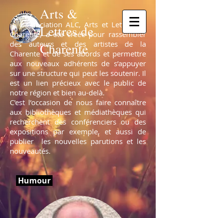
Arts &
L’association ALC, Arts et Lettres de
Lettres de
Charente, a été créée pour rassembler
des auteurs et des artistes de la
Charente
Charente et de ses abords et permettre
aux nouveaux adhérents de s’appuyer
sur une structure qui peut les soutenir. Il
est un lien précieux avec le public de
notre région et bien au-delà.
C'est l’occasion de nous faire connaître
aux bibliothèques et médiathèques qui
recherchent des conférenciers ou des
expositions par exemple, et aussi de
publier les nouvelles parutions et les
nouveautés.
Humour