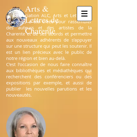
Arts &
L’association ALC, Arts et Lettres de
Lettres de
Charente, a été créée pour rassembler
des auteurs et des artistes de la
Charente
Charente et de ses abords et permettre
aux nouveaux adhérents de s’appuyer
sur une structure qui peut les soutenir. Il
est un lien précieux avec le public de
notre région et bien au-delà.
C'est l’occasion de nous faire connaître
aux bibliothèques et médiathèques qui
recherchent des conférenciers ou des
expositions par exemple, et aussi de
publier les nouvelles parutions et les
nouveautés.