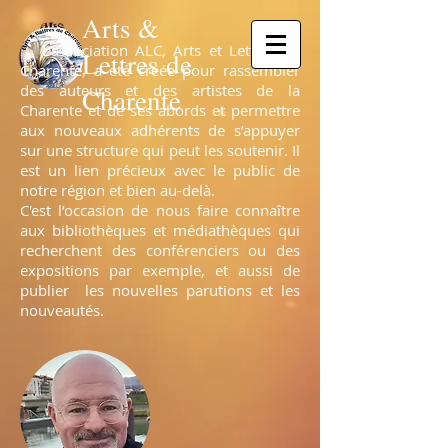
Arts &
L’association ALC, Arts et Lettres de
Lettres de
Charente, a été créée pour rassembler
des auteurs et des artistes de la
Charente
Charente et de ses abords et permettre
aux nouveaux adhérents de s’appuyer
sur une structure qui peut les soutenir. Il
est un lien précieux avec le public de
notre région et bien au-delà.
C'est l’occasion de nous faire connaître
aux bibliothèques et médiathèques qui
recherchent des conférenciers ou des
expositions par exemple, et aussi de
publier les nouvelles parutions et les
nouveautés.