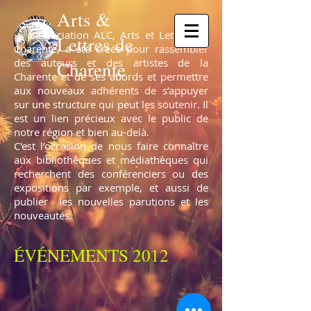
Arts &
L’association ALC, Arts et Lettres de
Lettres de
Charente, a été créée pour rassembler
des auteurs et des artistes de la
Charente
Charente et de ses abords et permettre
aux nouveaux adhérents de s’appuyer
sur une structure qui peut les soutenir. Il
est un lien précieux avec le public de
notre région et bien au-delà.
C'est l’occasion de nous faire connaître
aux bibliothèques et médiathèques qui
recherchent des conférenciers ou des
expositions par exemple, et aussi de
publier les nouvelles parutions et les
nouveautés.
ÉVÉNEMENTS 2012