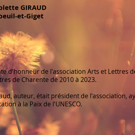
olette GIRAUD
oeuil-et-Giget
te d'honneur de l'association Arts et Lettres 
ttres de Charente de 2010 à 2023.
ud, auteur, était président de l'association, 
cation à la Paix de l'UNESCO.