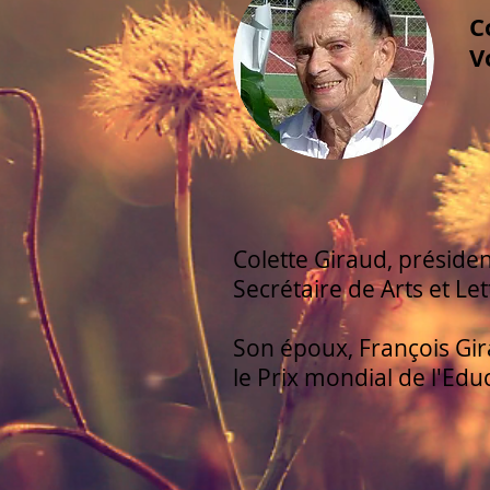
C
V
Colette Giraud, présiden
Secrétaire de Arts et Le
Son époux, François Gira
le Prix mondial de l'Edu