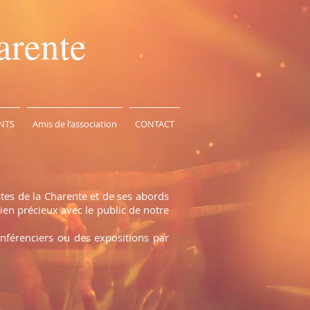
arente
NTS
Amis de l'association
CONTACT
stes de la Charente et de ses abords
ien précieux avec le public de notre
onférenciers ou des expositions par