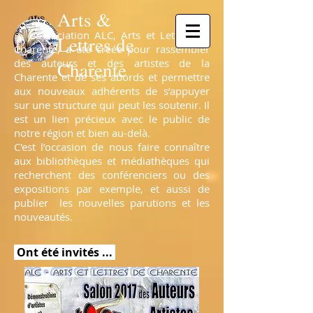
Arts &
L’association ALC, Arts et Lettres de
Lettres de
Charente, a été créée pour rassembler
des auteurs et des artistes de la
Charente
Charente et de ses abords et permettre
aux nouveaux adhérents de s’appuyer
sur une structure qui peut les soutenir. Il
est un lien précieux avec le public de
notre région et bien au-delà.
C'est l’occasion de nous faire connaître
aux bibliothèques et médiathèques qui
recherchent des conférenciers ou des
expositions par exemple, et aussi de
publier les nouvelles parutions et les
nouveautés.
Ont été invités ...