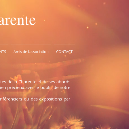
arente
NTS
Amis de l'association
CONTACT
stes de la Charente et de ses abords
ien précieux avec le public de notre
onférenciers ou des expositions par