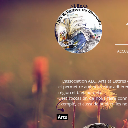
ACCUE
L’association ALC, Arts et Lettres 
et permettre aux nouveaux adhérents
région et bien au-delà.
C'est l’occasion de nous faire con
exemple, et aussi de publier les no
Arts