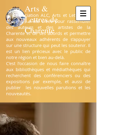
Arts &
L’association ALC, Arts et Lettres de
Lettres de
Charente, a été créée pour rassembler
des auteurs et des artistes de la
Charente
Charente et de ses abords et permettre
aux nouveaux adhérents de s’appuyer
sur une structure qui peut les soutenir. Il
est un lien précieux avec le public de
notre région et bien au-delà.
C'est l’occasion de nous faire connaître
aux bibliothèques et médiathèques qui
recherchent des conférenciers ou des
expositions par exemple, et aussi de
publier les nouvelles parutions et les
nouveautés.