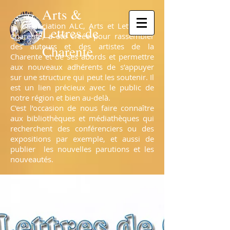
Arts &
L’association ALC, Arts et Lettres de
Lettres de
Charente, a été créée pour rassembler
des auteurs et des artistes de la
Charente
Charente et de ses abords et permettre
aux nouveaux adhérents de s’appuyer
sur une structure qui peut les soutenir. Il
est un lien précieux avec le public de
notre région et bien au-delà.
C'est l’occasion de nous faire connaître
aux bibliothèques et médiathèques qui
recherchent des conférenciers ou des
expositions par exemple, et aussi de
publier les nouvelles parutions et les
nouveautés.