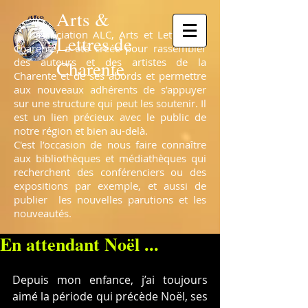
Arts &
L’association ALC, Arts et Lettres de
Lettres de
Charente, a été créée pour rassembler
des auteurs et des artistes de la
Charente
Charente et de ses abords et permettre
aux nouveaux adhérents de s’appuyer
sur une structure qui peut les soutenir. Il
est un lien précieux avec le public de
notre région et bien au-delà.
C'est l’occasion de nous faire connaître
aux bibliothèques et médiathèques qui
recherchent des conférenciers ou des
expositions par exemple, et aussi de
publier les nouvelles parutions et les
nouveautés.
En attendant Noël ...
Depuis mon enfance, j’ai toujours 
aimé la période qui précède Noël, ses 