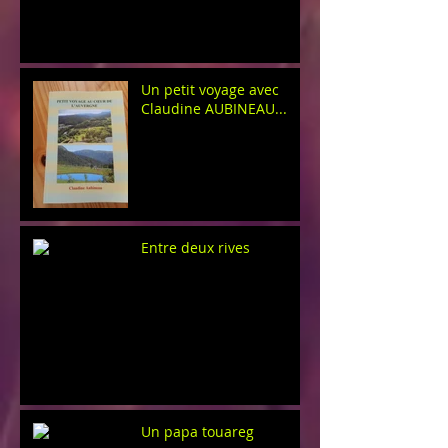
Un petit voyage avec
Claudine AUBINEAU...
Entre deux rives
Un papa touareg