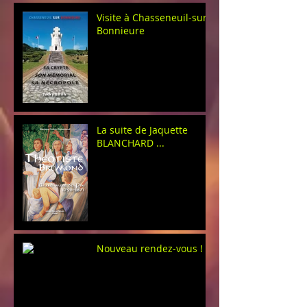
Visite à Chasseneuil-sur-
Bonnieure
La suite de Jaquette
BLANCHARD ...
Nouveau rendez-vous !