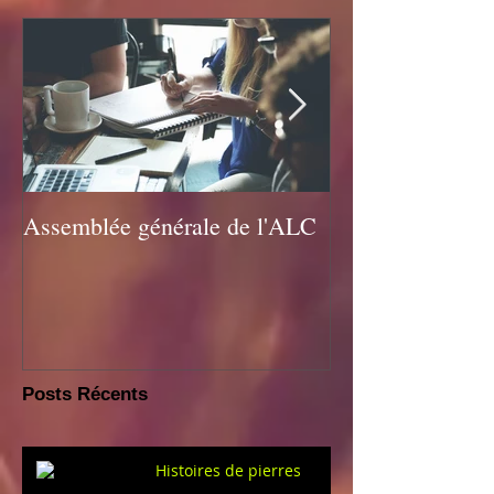
Assemblée générale de l'ALC
Assemblée géné
Posts Récents
Histoires de pierres