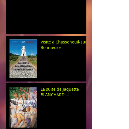
Visite à Chasseneuil-sur-
Bonnieure
La suite de Jaquette
BLANCHARD ...