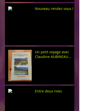
Nouveau rendez-vous !
Un petit voyage avec
Claudine AUBINEAU...
Entre deux rives