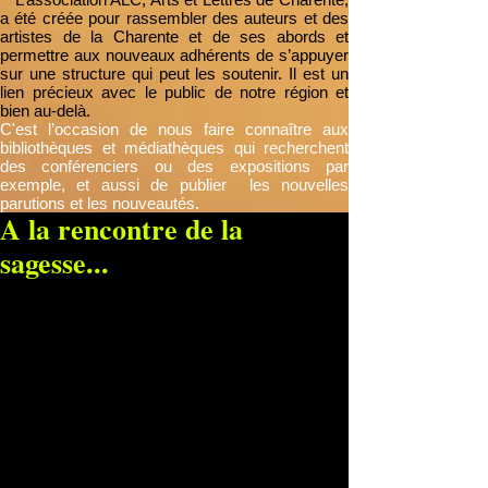
a été créée pour rassembler des auteurs et des
artistes de la Charente et de ses abords et
permettre aux nouveaux adhérents de s’appuyer
sur une structure qui peut les soutenir. Il est un
lien précieux avec le public de notre région et
bien au-delà.
C'est l’occasion de nous faire connaître aux
bibliothèques et médiathèques qui recherchent
des conférenciers ou des expositions par
exemple, et aussi de publier les nouvelles
parutions et les nouveautés.
A la rencontre de la
sagesse...