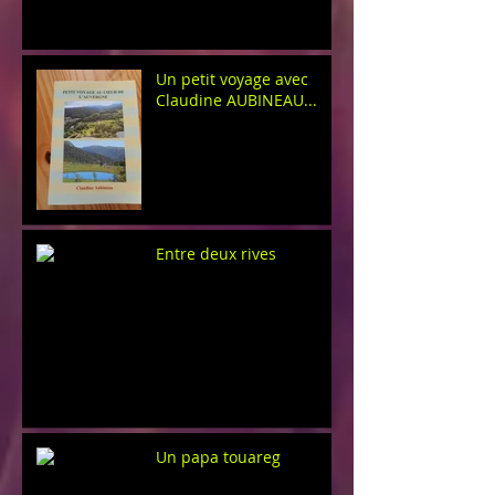
Un petit voyage avec
Claudine AUBINEAU...
Entre deux rives
Un papa touareg