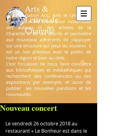
Arts &
L’association ALC, Arts et Lettres de
Lettres de
Charente, a été créée pour rassembler
des auteurs et des artistes de la
Charente
Charente et de ses abords et permettre
aux nouveaux adhérents de s’appuyer
sur une structure qui peut les soutenir. Il
est un lien précieux avec le public de
notre région et bien au-delà.
C'est l’occasion de nous faire connaître
aux bibliothèques et médiathèques qui
recherchent des conférenciers ou des
expositions par exemple, et aussi de
publier les nouvelles parutions et les
nouveautés.
Nouveau concert
Le vendredi 26 octobre 2018 au 
restaurant « Le Bonheur est dans le 