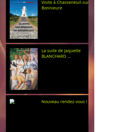
Visite à Chasseneuil-sur-
Bonnieure
La suite de Jaquette
BLANCHARD ...
Nouveau rendez-vous !