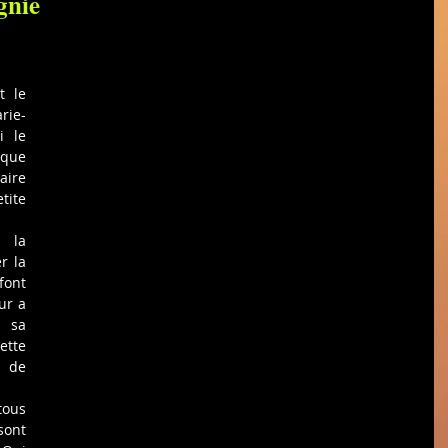
gnie
 le 
rie-
 le 
que 
ire 
ite 
 la 
 la 
ont 
r a 
 sa 
tte 
 de 
ous 
ont 