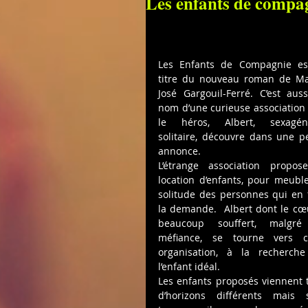
Les enfants de compa
Les Enfants de Compagnie est
titre du nouveau roman de Ma
José Gargouil-Ferré. C’est aussi
nom d’une curieuse association 
le héros, Albert, sexagéna
solitaire, découvre dans une pet
annonce.
L’étrange association propose
location d’enfants, pour meubler
solitude des personnes qui en f
la demande.  Albert dont le cœu
beaucoup souffert, malgré
méfiance, se tourne vers ce
organisation, à la recherche
l’enfant idéal.
Les enfants proposés viennent t
d’horizons différents mais s