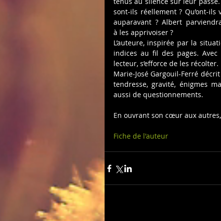
tenus au silence sur leur passé. 
sont-ils réellement ? Qu’ont-ils 
auparavant ? Albert parviendra-t
à les apprivoiser ?
L’auteure, inspirée par la situa
indices au fil des pages. Avec 
lecteur, s’efforce de les récolter.
Marie-José Gargouil-Ferré décrit 
tendresse, gravité, énigmes m
aussi de questionnements.
En ouvrant son cœur aux autres, 
Fiche de l'auteur