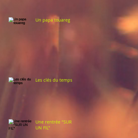
Un papa touareg
Les clés du temps
Une rentrée "SUR
UN FIL"