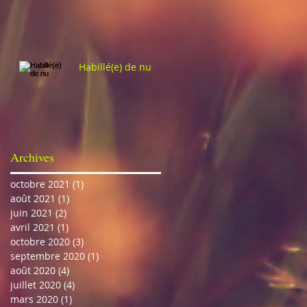
Habillé(e) de nu
Archives
octobre 2021
(1)
1 post
août 2021
(1)
1 post
juin 2021
(2)
2 posts
avril 2021
(1)
1 post
octobre 2020
(3)
3 posts
septembre 2020
(1)
1 post
août 2020
(4)
4 posts
juillet 2020
(4)
4 posts
mars 2020
(1)
1 post