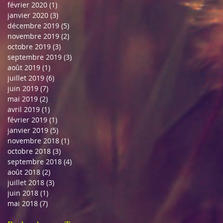
février 2020
(1)
1 post
janvier 2020
(3)
3 posts
décembre 2019
(5)
5 posts
novembre 2019
(2)
2 posts
octobre 2019
(3)
3 posts
septembre 2019
(3)
3 posts
août 2019
(1)
1 post
juillet 2019
(6)
6 posts
juin 2019
(7)
7 posts
mai 2019
(2)
2 posts
avril 2019
(1)
1 post
février 2019
(1)
1 post
janvier 2019
(5)
5 posts
novembre 2018
(1)
1 post
octobre 2018
(3)
3 posts
septembre 2018
(4)
4 posts
août 2018
(2)
2 posts
juillet 2018
(3)
3 posts
juin 2018
(1)
1 post
mai 2018
(7)
7 posts