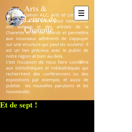
Arts &
L’association ALC, Arts et Lettres de
Lettres de
Charente, a été créée pour rassembler
des auteurs et des artistes de la
Charente
Charente et de ses abords et permettre
aux nouveaux adhérents de s’appuyer
sur une structure qui peut les soutenir. Il
est un lien précieux avec le public de
notre région et bien au-delà.
C'est l’occasion de nous faire connaître
aux bibliothèques et médiathèques qui
recherchent des conférenciers ou des
expositions par exemple, et aussi de
publier les nouvelles parutions et les
nouveautés.
Et de sept !