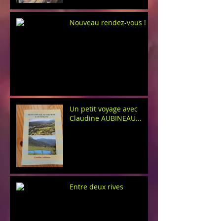
Nouveau rendez-vous !
Un petit voyage avec
Claudine AUBINEAU...
Entre deux rives