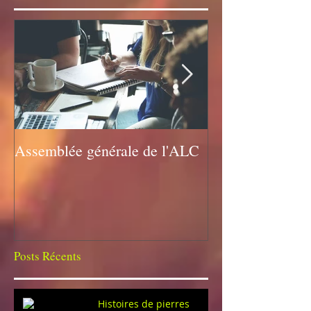
Assemblée générale de l'ALC
Assemblée géné
Posts Récents
Histoires de pierres