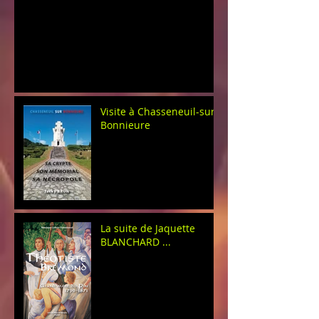
Visite à Chasseneuil-sur-
Bonnieure
La suite de Jaquette
BLANCHARD ...