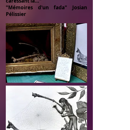
caressant la..."
"Mémoires d'un fada" Josian
Pélissier