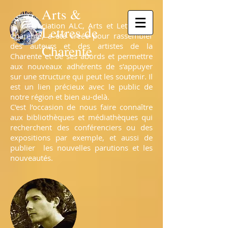
Arts &
L’association ALC, Arts et Lettres de
Lettres de
Charente, a été créée pour rassembler
des auteurs et des artistes de la
Charente
Charente et de ses abords et permettre
aux nouveaux adhérents de s’appuyer
sur une structure qui peut les soutenir. Il
est un lien précieux avec le public de
notre région et bien au-delà.
C'est l’occasion de nous faire connaître
aux bibliothèques et médiathèques qui
recherchent des conférenciers ou des
expositions par exemple, et aussi de
publier les nouvelles parutions et les
nouveautés.