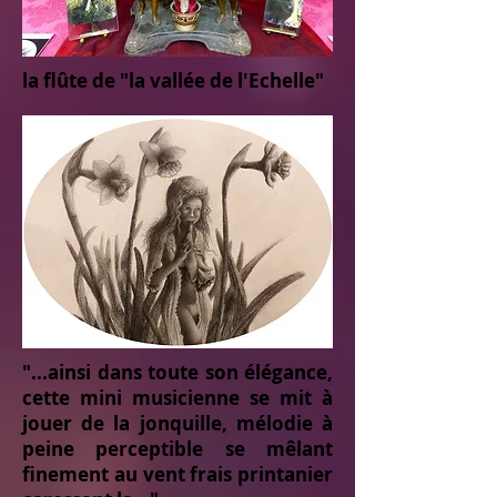
la flûte de "la vallée de l'Echelle"
"...ainsi dans toute son élégance,
cette mini musicienne se mit à
jouer de la jonquille, mélodie à
peine perceptible se mêlant
finement au vent frais printanier