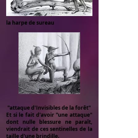
la harpe de sureau
"attaque d'Invisibles de la forêt"
Et si le fait d'avoir "une attaque"
dont nulle blessure ne paraît,
viendrait de ces sentinelles de la
taille d'une brindille.