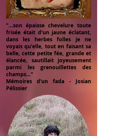
"...son épaisse chevelure toute
frisée était d'un jaune éclatant,
dans les herbes folles je ne
voyais qu'elle, tout en faisant sa
belle, cette petite fée, grande et
élancée, sautillait joyeusement
parmi les grenouillettes des
champs..."
Mémoires d'un fada - Josian
Pélissier