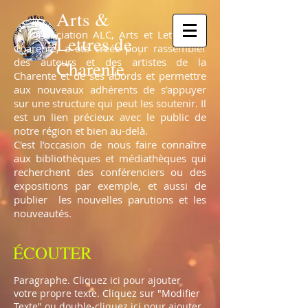
Arts &
L’association ALC, Arts et Lettres de
Lettres de
Charente, a été créée pour rassembler
des auteurs et des artistes de la
Charente
Charente et de ses abords et permettre
aux nouveaux adhérents de s’appuyer
sur une structure qui peut les soutenir. Il
est un lien précieux avec le public de
notre région et bien au-delà.
C'est l’occasion de nous faire connaître
aux bibliothèques et médiathèques qui
recherchent des conférenciers ou des
expositions par exemple, et aussi de
publier les nouvelles parutions et les
nouveautés.
ÉCOUTER
Paragraphe. Cliquez ici pour ajouter
votre propre texte. Cliquez sur "Modifier
Texte" ou double-cliquez ici pour ajouter