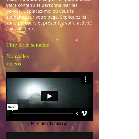
votre contenu et personnaliser les
polices. Déplacez-moi où vous le
souhaitez sur votre page. Expliquez ici
votre parcours et présentez votre activité
à vos visiteurs.
Titre de la semaine
Nouvelles
vidéos