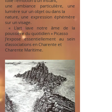
toile l'émotion d'un instant,
une ambiance particulière, une
lumière sur un objet ou dans la
nature, une expression éphémère
sur un visage.
« L’art lave notre âme de la
poussière du quotidien » Picasso
J’expose essentiellement au sein
d’associations en Charente et
Charente Maritime.