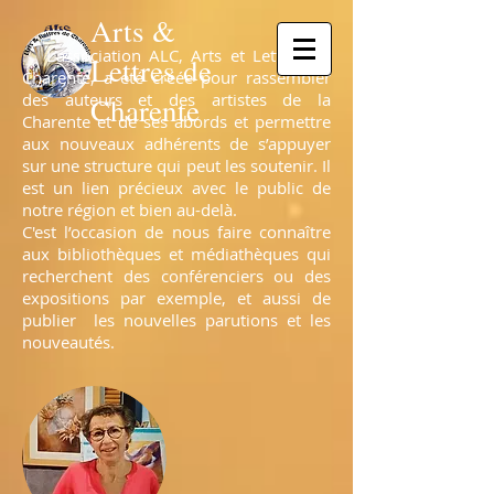
Arts &
L’association ALC, Arts et Lettres de
Lettres de
Charente, a été créée pour rassembler
des auteurs et des artistes de la
Charente
Charente et de ses abords et permettre
aux nouveaux adhérents de s’appuyer
sur une structure qui peut les soutenir. Il
est un lien précieux avec le public de
notre région et bien au-delà.
C'est l’occasion de nous faire connaître
aux bibliothèques et médiathèques qui
recherchent des conférenciers ou des
expositions par exemple, et aussi de
publier les nouvelles parutions et les
nouveautés.