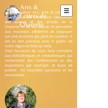
Arts &
L’association ALC, Arts et Lettres de
Lettres de
Charente, a été créée pour rassembler
des auteurs et des artistes de la
Charente
Charente et de ses abords et permettre
aux nouveaux adhérents de s’appuyer
sur une structure qui peut les soutenir. Il
est un lien précieux avec le public de
notre région et bien au-delà.
C'est l’occasion de nous faire connaître
aux bibliothèques et médiathèques qui
recherchent des conférenciers ou des
expositions par exemple, et aussi de
publier les nouvelles parutions et les
nouveautés.