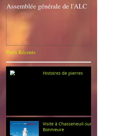
Assemblée générale de l'ALC
Assemblée géné
Posts Récents
Histoires de pierres
Visite à Chasseneuil-sur-
Bonnieure