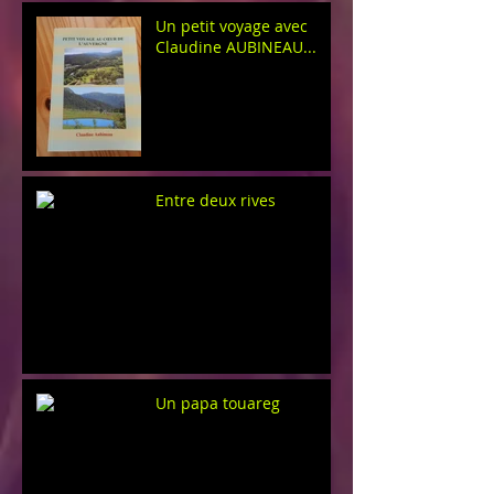
Un petit voyage avec
Claudine AUBINEAU...
Entre deux rives
Un papa touareg