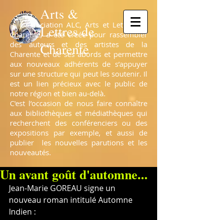
Arts &
L’association ALC, Arts et Lettres de
Lettres de
Charente, a été créée pour rassembler
des auteurs et des artistes de la
Charente
Charente et de ses abords et permettre
aux nouveaux adhérents de s’appuyer
sur une structure qui peut les soutenir. Il
est un lien précieux avec le public de
notre région et bien au-delà.
C'est l’occasion de nous faire connaître
aux bibliothèques et médiathèques qui
recherchent des conférenciers ou des
expositions par exemple, et aussi de
publier les nouvelles parutions et les
nouveautés.
Un avant goût d'automne...
Jean-Marie GOREAU signe un 
nouveau roman intitulé Automne 
Indien :