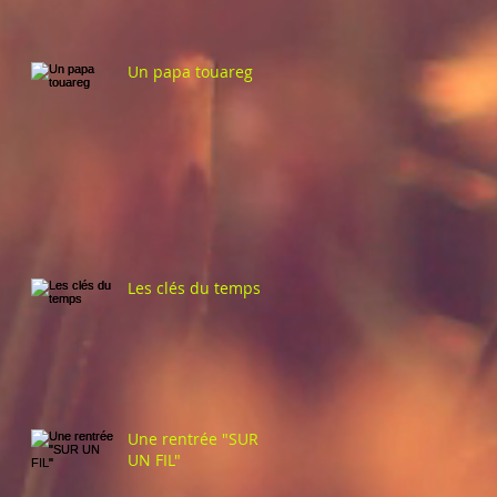
Un papa touareg
Les clés du temps
Une rentrée "SUR
UN FIL"