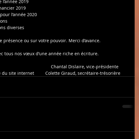
                    Bilan de l’année 2019
                   Bilan financier 2019
                       Projets pour l’année 2020
       Cotisations
                   Questions diverses
sur votre présence ou sur votre pouvoir. Merci d’avance.
nt et avec tous nos vœux d’une année riche en écriture.
                                    Chantal Dislaire, vice-présidente
u site internet         Colette Giraud, secrétaire-trésorière