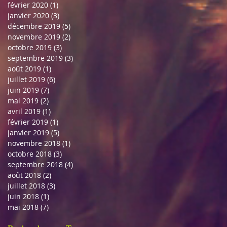
février 2020
(1)
1 post
janvier 2020
(3)
3 posts
décembre 2019
(5)
5 posts
novembre 2019
(2)
2 posts
octobre 2019
(3)
3 posts
septembre 2019
(3)
3 posts
août 2019
(1)
1 post
juillet 2019
(6)
6 posts
juin 2019
(7)
7 posts
mai 2019
(2)
2 posts
avril 2019
(1)
1 post
février 2019
(1)
1 post
janvier 2019
(5)
5 posts
novembre 2018
(1)
1 post
octobre 2018
(3)
3 posts
septembre 2018
(4)
4 posts
août 2018
(2)
2 posts
juillet 2018
(3)
3 posts
juin 2018
(1)
1 post
mai 2018
(7)
7 posts