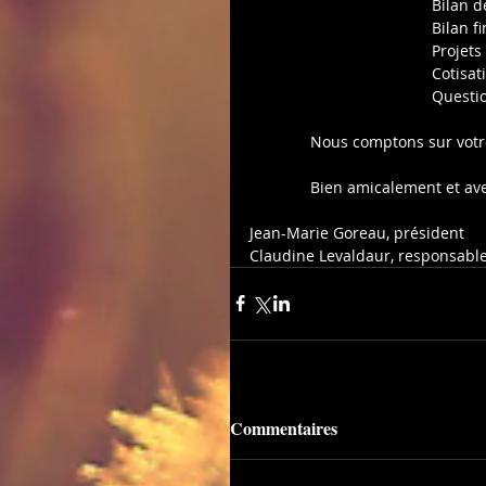
                      
                       
                   
                                   
                       
              Nous comptons 
              Bien amicaleme
Jean-Marie Goreau, président          
Claudine Levaldaur, responsable d
Commentaires