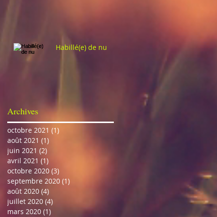
Habillé(e) de nu
Archives
octobre 2021
(1)
1 post
août 2021
(1)
1 post
juin 2021
(2)
2 posts
avril 2021
(1)
1 post
octobre 2020
(3)
3 posts
septembre 2020
(1)
1 post
août 2020
(4)
4 posts
juillet 2020
(4)
4 posts
mars 2020
(1)
1 post