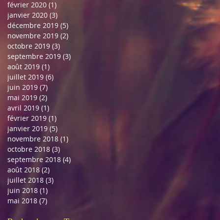
février 2020
(1)
1 post
janvier 2020
(3)
3 posts
décembre 2019
(5)
5 posts
novembre 2019
(2)
2 posts
octobre 2019
(3)
3 posts
septembre 2019
(3)
3 posts
août 2019
(1)
1 post
juillet 2019
(6)
6 posts
juin 2019
(7)
7 posts
mai 2019
(2)
2 posts
avril 2019
(1)
1 post
février 2019
(1)
1 post
janvier 2019
(5)
5 posts
novembre 2018
(1)
1 post
octobre 2018
(3)
3 posts
septembre 2018
(4)
4 posts
août 2018
(2)
2 posts
juillet 2018
(3)
3 posts
juin 2018
(1)
1 post
mai 2018
(7)
7 posts