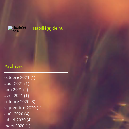
Habillé(e) de nu
Archives
octobre 2021
(1)
1 post
août 2021
(1)
1 post
juin 2021
(2)
2 posts
avril 2021
(1)
1 post
octobre 2020
(3)
3 posts
septembre 2020
(1)
1 post
août 2020
(4)
4 posts
juillet 2020
(4)
4 posts
mars 2020
(1)
1 post