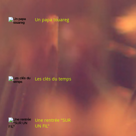
Un papa touareg
Les clés du temps
Une rentrée "SUR
UN FIL"