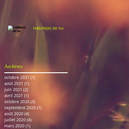
Habillé(e) de nu
Archives
octobre 2021
(1)
1 post
août 2021
(1)
1 post
juin 2021
(2)
2 posts
avril 2021
(1)
1 post
octobre 2020
(3)
3 posts
septembre 2020
(1)
1 post
août 2020
(4)
4 posts
juillet 2020
(4)
4 posts
mars 2020
(1)
1 post