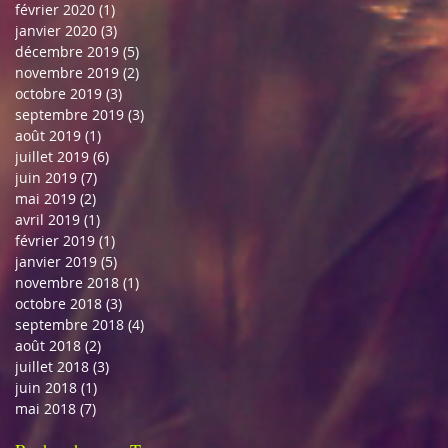
février 2020
(1)
1 post
janvier 2020
(3)
3 posts
décembre 2019
(5)
5 posts
novembre 2019
(2)
2 posts
octobre 2019
(3)
3 posts
septembre 2019
(3)
3 posts
août 2019
(1)
1 post
juillet 2019
(6)
6 posts
juin 2019
(7)
7 posts
mai 2019
(2)
2 posts
avril 2019
(1)
1 post
février 2019
(1)
1 post
janvier 2019
(5)
5 posts
novembre 2018
(1)
1 post
octobre 2018
(3)
3 posts
septembre 2018
(4)
4 posts
août 2018
(2)
2 posts
juillet 2018
(3)
3 posts
juin 2018
(1)
1 post
mai 2018
(7)
7 posts