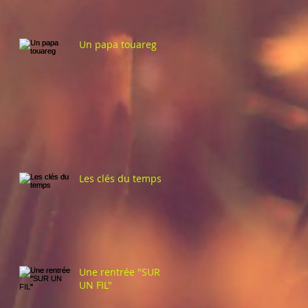
Un papa touareg
Les clés du temps
Une rentrée "SUR
UN FIL"