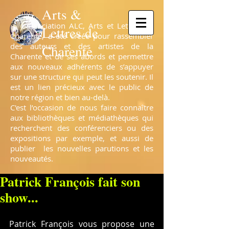
Arts &
L’association ALC, Arts et Lettres de
Lettres de
Charente, a été créée pour rassembler
des auteurs et des artistes de la
Charente
Charente et de ses abords et permettre
aux nouveaux adhérents de s’appuyer
sur une structure qui peut les soutenir. Il
est un lien précieux avec le public de
notre région et bien au-delà.
C'est l’occasion de nous faire connaître
aux bibliothèques et médiathèques qui
recherchent des conférenciers ou des
expositions par exemple, et aussi de
publier les nouvelles parutions et les
nouveautés.
Patrick François fait son
show...
Patrick François vous propose une 