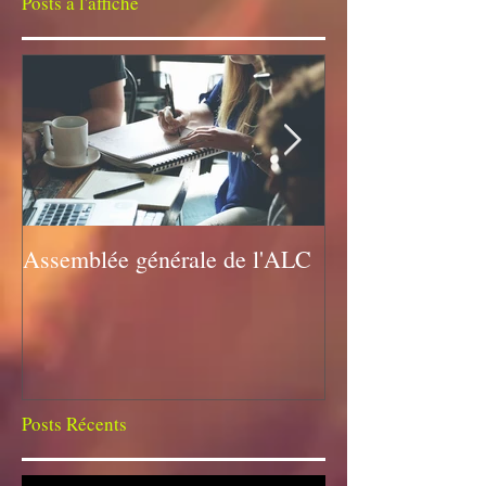
Posts à l'affiche
Assemblée générale de l'ALC
Assemblée géné
Posts Récents