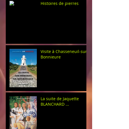
Histoires de pierres
Visite à Chasseneuil-sur-
Bonnieure
La suite de Jaquette
BLANCHARD ...